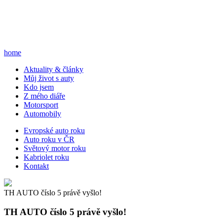
home
A
ktuality & články
M
ůj život s auty
K
do jsem
Z
mého diáře
M
otorsport
A
utomobily
E
vropské auto roku
A
uto roku v ČR
S
větový motor roku
K
abriolet roku
K
ontakt
TH AUTO číslo 5 právě vyšlo!
TH AUTO číslo 5 právě vyšlo!