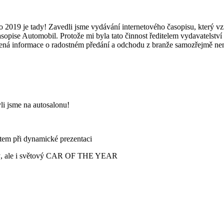
 2019 je tady! Zavedli jsme vydávání internetového časopisu, který vzn
asopise Automobil. Protože mi byla tato činnost ředitelem vydavatelstv
ená informace o radostném předání a odchodu z branže samozřejmě není
sme na autosalonu!
m při dynamické prezentaci
, ale i světový CAR OF THE YEAR