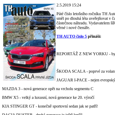
2.5.2019 15:24
Páté číslo letošního ročníku TH Auto
směl po dlouhá léta uveřejňovat v č
částečnou náhradu. Vydavatelem šíř
věrné i nové čtenáře.
TH AUTO číslo 5
přináší:
REPORTÁŽ Z NEW YORKU - byli j
ŠKODA SCALA - poprvé za volante
JAGUAR I-PACE - nejen evropský
MAZDA 3 - nová generace opět na vrcholu segmentu C
BMW X5 - velký a luxusní, nová generace ke 20. výročí
KIA STINGER GT - konečně sportovní sedan jak se patří!
DACIA DUSTER - druhá generace je ještě lepší!