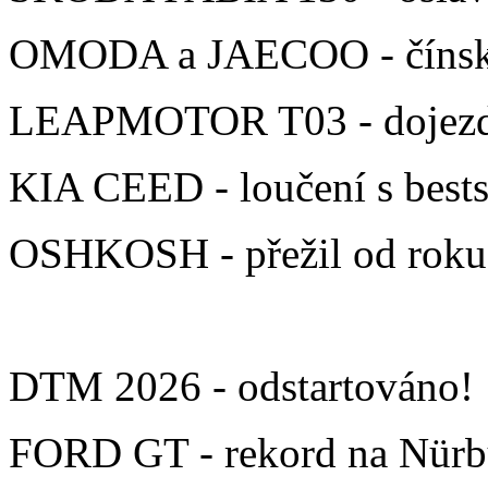
OMODA a JAECOO - čínská
LEAPMOTOR T03 - dojezd 
KIA CEED - loučení s bests
OSHKOSH - přežil od roku
DTM 2026 - odstartováno!
FORD GT - rekord na Nürb