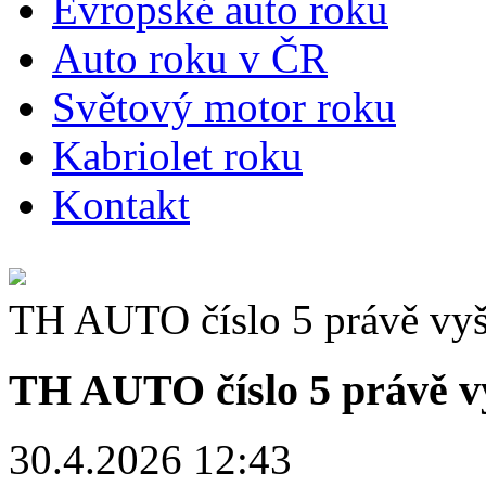
E
vropské auto roku
A
uto roku v ČR
S
větový motor roku
K
abriolet roku
K
ontakt
TH AUTO číslo 5 právě vyš
TH AUTO číslo 5 právě v
30.4.2026 12:43