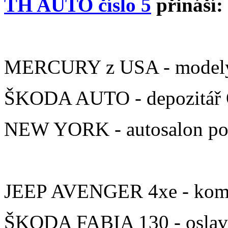
TH AUTO číslo 5
přináší:
MERCURY z USA - modely
ŠKODA AUTO - depozitář 
NEW YORK - autosalon po 
JEEP AVENGER 4xe - komp
ŠKODA FABIA 130 - oslava 