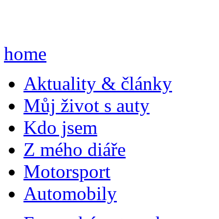
home
A
ktuality & články
M
ůj život s auty
K
do jsem
Z
mého diáře
M
otorsport
A
utomobily