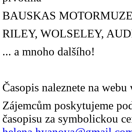
BAUSKAS MOTORMUZEJS -
RILEY, WOLSELEY, AUDI a
... a mnoho dalšího!
Časopis naleznete na web
Zájemcům poskytujeme podk
časopisu za symbolickou ce
helena.hyanova@gmail.co