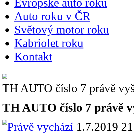
E
vropské auto roku
A
uto roku v ČR
S
větový motor roku
K
abriolet roku
K
ontakt
TH AUTO číslo 7 právě vyš
TH AUTO číslo 7 právě v
1.7.2019 21