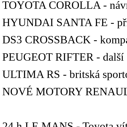
TOYOTA COROLLA - návrat
HYUNDAI SANTA FE - přijí
DS3 CROSSBACK - kompak
PEUGEOT RIFTER - další 
ULTIMA RS - britská sporto
NOVÉ MOTORY RENAU
24 h LE MANS - Toyota vít