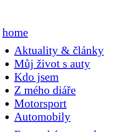
home
A
ktuality & články
M
ůj život s auty
K
do jsem
Z
mého diáře
M
otorsport
A
utomobily