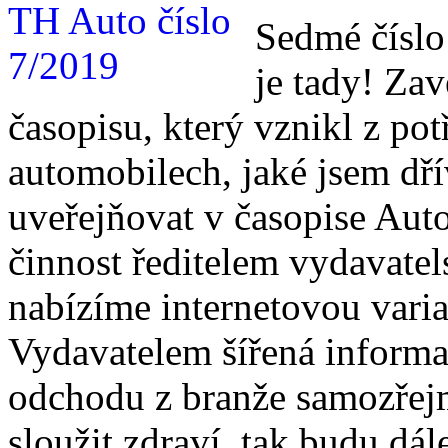
Sedmé číslo
je tady! Za
časopisu, který vznikl z pot
automobilech, jaké jsem dří
uveřejňovat v časopise Auto
činnost ředitelem vydavate
nabízíme internetovou vari
Vydavatelem šířená informa
odchodu z branže samozřej
sloužit zdraví, tak budu dál