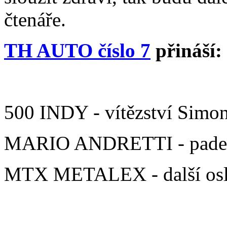
čtenáře.
TH AUTO číslo 7
přináší:
500 INDY - vítězství Simo
MARIO ANDRETTI - padesá
MTX METALEX - další osla