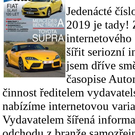
Jedenácté čís
2019 je tady!
internetového 
šířit seriozní
jsem dříve smě
časopise Autom
činnost ředitelem vydavate
nabízíme internetovou vari
Vydavatelem šířená informa
odchodu z branže samozřej