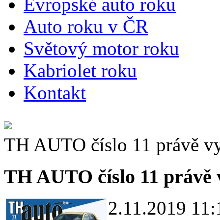
E
vropské auto roku
A
uto roku v ČR
S
větový motor roku
K
abriolet roku
K
ontakt
TH AUTO číslo 11 právě vy
TH AUTO číslo 11 právě 
2.11.2019 11: