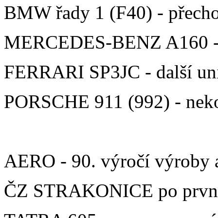
BMW řady 1 (F40) - přecho
MERCEDES-BENZ A160 - zák
FERRARI SP3JC - další uni
PORSCHE 911 (992) - neko
AERO - 90. výročí výroby 
ČZ STRAKONICE po první st