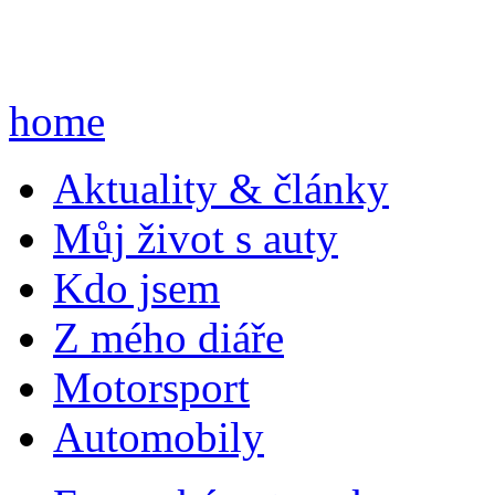
home
A
ktuality & články
M
ůj život s auty
K
do jsem
Z
mého diáře
M
otorsport
A
utomobily