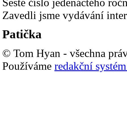
Šesté číslo jedenáctého ro
Zavedli jsme vydávání inte
Patička
© Tom Hyan - všechna práv
Používáme
redakční syst