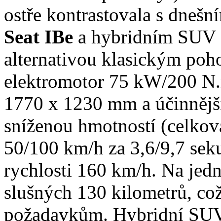
ostře kontrastovala s dnešn
Seat IBe
a hybridním SUV S
alternativou klasickým poh
elektromotor 75 kW/200 N
1770 x 1230 mm a účinnějš
sníženou hmotností (celková
50/100 km/h za 3,6/9,7 sek
rychlosti 160 km/h. Na jed
slušných 130 kilometrů, co
požadavkům. Hybridní S