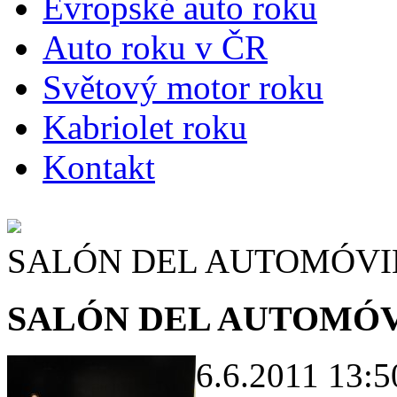
E
vropské auto roku
A
uto roku v ČR
S
větový motor roku
K
abriolet roku
K
ontakt
SALÓN DEL AUTOMÓVI
SALÓN DEL AUTOMÓV
6.6.2011 13:5