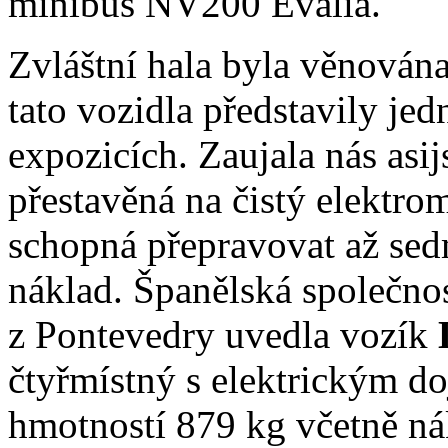
minibus NV200 Evalia.
Zvláštní hala byla věnován
tato vozidla představily je
expozicích. Zaujala nás asij
přestavěná na čistý elektro
schopná přepravovat až sed
náklad. Španělská společnost
z Pontevedry uvedla vozík
čtyřmístný s elektrickým 
hmotností 879 kg včetně ná