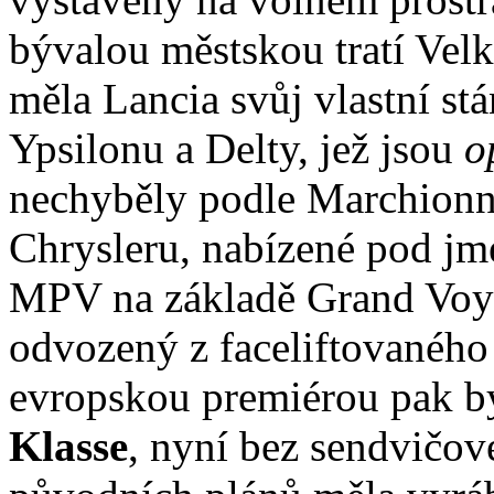
bývalou městskou tratí Vel
měla Lancia svůj vlastní s
Ypsilonu a Delty, jež jsou
o
nechyběly podle Marchionn
Chrysleru, nabízené pod j
MPV na základě Grand Voya
odvozený z faceliftovaného
evropskou premiérou pak b
Klasse
, nyní bez sendvičov