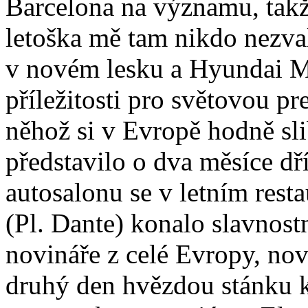
Barcelona na významu, takž
letoška mě tam nikdo nezval
v novém lesku a Hyundai M
příležitosti pro světovou p
něhož si v Evropě hodně sl
představilo o dva měsíce dř
autosalonu se v letním res
(Pl. Dante) konalo slavnost
novináře z celé Evropy, nov
druhý den hvězdou stánku k