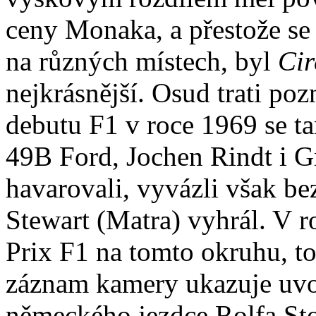
ceny Monaka, a přestože se
na různých místech, byl
Cir
nejkrásnější. Osud trati poz
debutu F1 v roce 1969 se t
49B Ford, Jochen Rindt i 
havarovali, vyvázli však be
Stewart (Matra) vyhrál. V r
Prix F1 na tomto okruhu, t
záznam kamery ukazuje uvo
německého jezdce Rolfa St