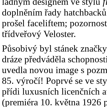
ladným designem ve stylu
f
doplněním řady hatchbacků
prošel faceliftem; pozornos
třídveřový Veloster.
Působivý byl stánek značky
dráze předváděla schopnos
uvedla novou image s pozm
85. výročí! Poprvé se ve st
přídi luxusních licenčních
(premiéra 10. května 1926 