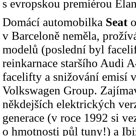
s evropskou premiérou Elant
Domácí automobilka
Seat
o
v Barceloně neměla, prožív
modelů (poslední byl facel
reinkarnace staršího Audi A4
facelifty a snižování emisí 
Volkswagen Group. Zajímav
někdejších elektrických ver
generace (v roce 1992 si v
o hmotnosti půl tuny!) a Ib