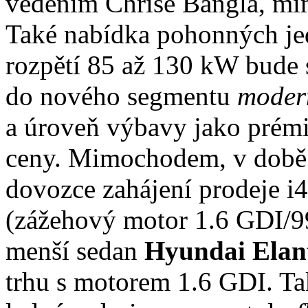
vedením Chrise Bangla, mim
Také nabídka pohonných j
rozpětí 85 až 130 kW bude 
do nového segmentu
moder
a úroveň výbavy jako prémi
ceny. Mimochodem, v době 
dovozce zahájení prodeje 
(zážehový motor 1.6 GDI/9
menší sedan
Hyundai Elan
trhu s motorem 1.6 GDI. Ta