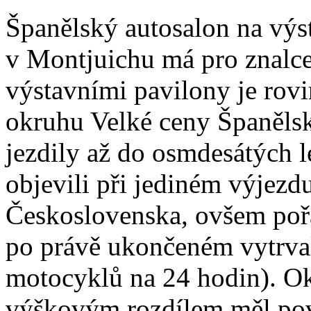
Španělský autosalon na výst
v Montjuichu má pro znalce
výstavními pavilony je rov
okruhu Velké ceny Španělsk
jezdily až do osmdesátých l
objevili při jediném výjez
Československa, ovšem pořa
po právě ukončeném vytrva
motocyklů na 24 hodin). O
výškovým rozdílem měl pov