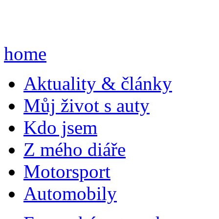
home
A
ktuality & články
M
ůj život s auty
K
do jsem
Z
mého diáře
M
otorsport
A
utomobily