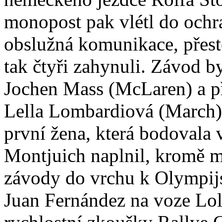
monopost pak vlétl do ochr
obslužná komunikace, přest
tak čtyři zahynuli. Závod b
Jochen Mass (McLaren) a př
Lella Lombardiová (March) 
první žena, která bodovala 
Montjuich naplnil, kromě mo
závody do vrchu k Olympijs
Juan Fernández na voze L