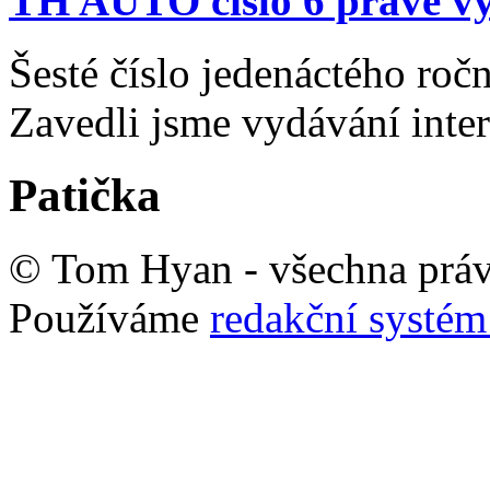
TH AUTO číslo 6 právě vy
Šesté číslo jedenáctého ro
Zavedli jsme vydávání inte
Patička
© Tom Hyan - všechna práv
Používáme
redakční syst