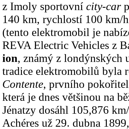
z Imoly sportovní
city-car
p
140 km, rychlostí 100 km/h
(tento elektromobil je nabí
REVA Electric Vehicles z 
ion
, známý z londýnských u
tradice elektromobilů byla 
Contente
, prvního pokořite
která je dnes většinou na bě
Jénatzy dosáhl 105,876 km/
Achéres už 29. dubna 1899, 