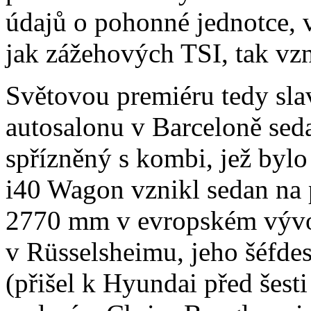
údajů o pohonné jednotce,
jak zážehových TSI, tak vz
Světovou premiéru tedy sla
autosalonu v Barceloně se
spřízněný s kombi, jež byl
i40 Wagon vznikl sedan na 
2770 mm v evropském výv
v Rüsselsheimu, jeho šéfde
(přišel k Hyundai před šes