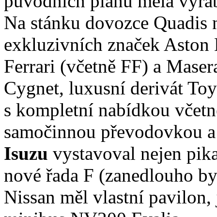
původních plánů měla vyrá
Na stánku dovozce Quadis n
exkluzivních značek Aston M
Ferrari (včetně FF) a Maser
Cygnet, luxusní derivát To
s kompletní nabídkou včet
samočinnou převodovkou a 
Isuzu
vystavoval nejen pika
nové řada F (zanedlouho byl
Nissan měl vlastní pavilon,