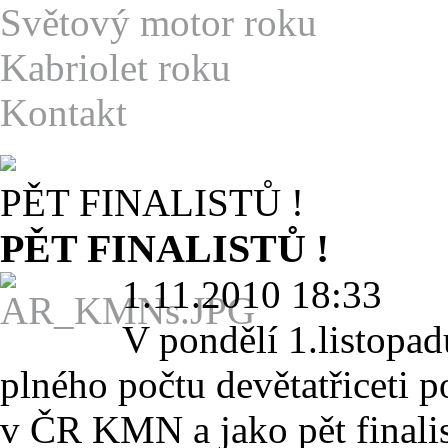
S
větový motor roku
K
abriolet roku
K
ontakt
PĚT FINALISTŮ !
PĚT FINALISTŮ !
1.11.2010 18:33
V pondělí 1.listopad
plného počtu devětatřicet
v ČR KMN a jako pět finali