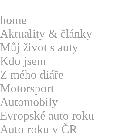
home
A
ktuality & články
M
ůj život s auty
K
do jsem
Z
mého diáře
M
otorsport
A
utomobily
E
vropské auto roku
A
uto roku v ČR