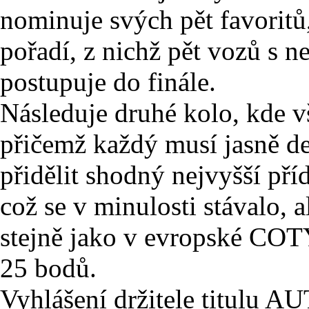
nominuje svých pět favoritů
pořadí, z nichž pět vozů s 
postupuje do finále.
Následuje druhé kolo, kde vš
přičemž každý musí jasně de
přidělit shodný nejvyšší př
což se v minulosti stávalo, a
stejně jako v evropské COT
25 bodů.
Vyhlášení držitele titul