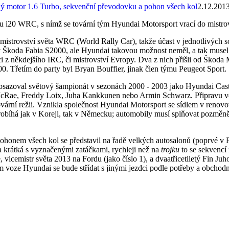
2.12.201
u i20 WRC, s nímž se tovární tým Hyundai Motorsport vrací do mistrovst
istrovství světa WRC (World Rally Car), takže účast v jednotlivých so
zy Škoda Fabia S2000, ale Hyundai takovou možnost neměl, a tak musel 
dci z někdejšího IRC, či mistrovství Evropy. Dva z nich přišli od Škoda 
 Třetím do party byl Bryan Bouffier, jinak člen týmu Peugeot Sport.
sazoval světový šampionát v sezonách 2000 - 2003 jako Hyundai Castro
 McRae, Freddy Loix, Juha Kankkunen nebo Armin Schwarz. Připravu vo
tovární režii. Vznikla společnost Hyundai Motorsport se sídlem v renov
 probíhá jak v Koreji, tak v Německu; automobily musí splňovat pozměn
ohonem všech kol se představil na řadě velkých autosalonů (poprvé 
la krátká s vyznačenými zatáčkami, rychleji než na
trojku
to se sekvencí
icemistr světa 2013 na Fordu (jako číslo 1), a dvaatřicetiletý Fin Ju
 voze Hyundai se bude střídat s jinými jezdci podle potřeby a obchod