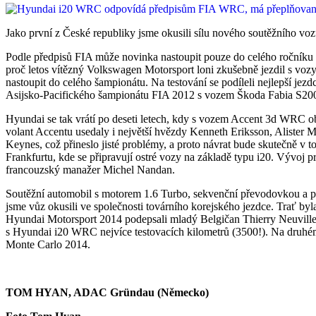
Jako první z České republiky jsme okusili sílu nového soutěžního voz
Podle předpisů FIA může novinka nastoupit pouze do celého ročníku m
proč letos vítězný Volkswagen Motorsport loni zkušebně jezdil s vo
nastoupit do celého šampionátu. Na testování se podíleli nejlepší jez
Asijsko-Pacifického šampionátu FIA 2012 s vozem Škoda Fabia S2000.
Hyundai se tak vrátí po deseti letech, kdy s vozem Accent 3d WRC ob
volant Accentu usedaly i největší hvězdy Kenneth Eriksson, Alister
Keynes, což přineslo jisté problémy, a proto návrat bude skutečně v 
Frankfurtu, kde se připravují ostré vozy na základě typu i20. Vývoj
francouzský manažer Michel Nandan.
Soutěžní automobil s motorem 1.6 Turbo, sekvenční převodovkou a p
jsme vůz okusili ve společnosti továrního korejského jezdce. Trať by
Hyundai Motorsport 2014 podepsali mladý Belgičan Thierry Neuville, v
s Hyundai i20 WRC nejvíce testovacích kilometrů (3500!). Na druhém
Monte Carlo 2014.
TOM HYAN, ADAC Gründau (Německo)