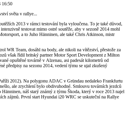
3 16:50
ví světa v rallye...
utěžích 2013 v rámci testování byla vyloučena. To je také důvod,
intenzivně testovat mimo ostré soutěže, aby v sezoně 2014 mohl
Motorsport, a to Juho Hänninen, ale také Chris Atkinson, mistr
l WR Team, dosáhl na body, ale nikoli na vítězství, přestože za
zů však řídil britský partner Motor Sport Development z Milton
ované opuštěné továrně v Alzenau, asi padesát kilometrů od
ěné předpisy na sezonu 2014, vedení týmu se ujal zkušený
v Paříži 2012). Na polygonu ADAC v Gründau nedaleko Frankfurtu
 nešlo, ale zrychlení bylo obdivuhodné. Smlouvu továrních jezdců
ho Hänninen, náš starý známý z týmu Škoda, který v roce 2013 najel
ních zájmů. První start Hyundai i20 WRC se uskuteční na Rallye