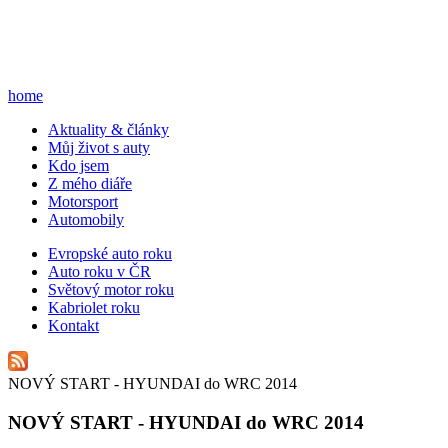
home
A
ktuality & články
M
ůj život s auty
K
do jsem
Z
mého diáře
M
otorsport
A
utomobily
E
vropské auto roku
A
uto roku v ČR
S
větový motor roku
K
abriolet roku
K
ontakt
NOVÝ START - HYUNDAI do WRC 2014
NOVÝ START - HYUNDAI do WRC 2014