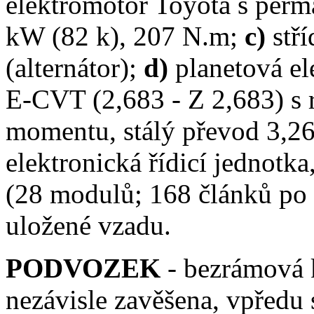
elektromotor Toyota s perm
kW (82 k), 207 N.m;
c)
stř
(alternátor);
d)
planetová e
E-CVT (2,683 - Z 2,683) s
momentu, stálý převod 3,26
elektronická řídicí jednot
(28 modulů; 168 článků po 
uložené vzadu.
PODVOZEK
- bezrámová 
nezávisle zavěšena, vpředu