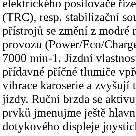
elektrického posilovače říz
(TRC), resp. stabilizační s
přístrojů se změní z modré 
provozu (Power/Eco/Charge)
7000 min-1. Jízdní vlastnos
přídavné příčné tlumiče vpř
vibrace karoserie a zvyšují 
jízdy. Ruční brzda se aktiv
prvků jmenujme ještě hlav
dotykového displeje joysti