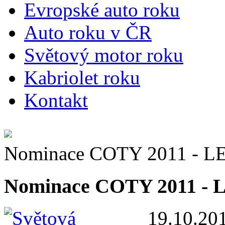
E
vropské auto roku
A
uto roku v ČR
S
větový motor roku
K
abriolet roku
K
ontakt
Nominace COTY 2011 - 
Nominace COTY 2011 -
19.10.20