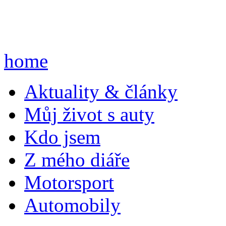
home
A
ktuality & články
M
ůj život s auty
K
do jsem
Z
mého diáře
M
otorsport
A
utomobily