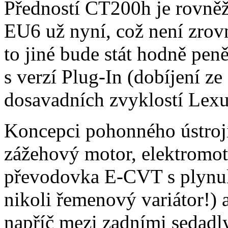
Předností CT200h je rovněž
EU6 už nyní, což není zrov
to jiné bude stát hodně pen
s verzí Plug-In (dobíjení ze
dosavadních zvyklostí Lex
Koncepci pohonného ústrojí
zážehový motor, elektromoto
převodovka E-CVT s plynul
nikoli řemenový variátor!)
napříč mezi zadními sedadl