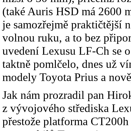
(také Auris HSD má 2600 m
je samozřejmě praktičtější n
volnou ruku, a to bez připo
uvedení Lexusu LF-Ch se o 
taktně pomlčelo, dnes už ví
modely Toyota Prius a nov
Jak nám prozradil pan Hiro
z vývojového střediska Le
přestože platforma CT200h