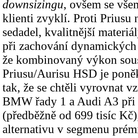
downsizingu
, ovšem se vše
klienti zvyklí. Proti Prius
sedadel, kvalitnější materiá
při zachování dynamických 
že kombinovaný výkon sous
Priusu/Aurisu HSD je poně
tak, že se chtěli vyrovnat
BMW řady 1 a Audi A3 při 
(předběžně od 699 tisíc Kč)
alternativu v segmenu pré