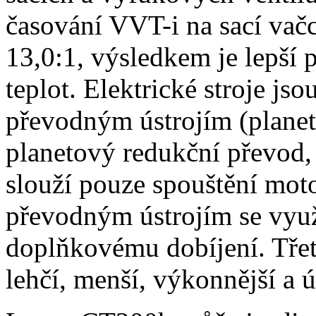
časování VVT-i na sací vač
13,0:1, výsledkem je lepší p
teplot. Elektrické stroje js
převodným ústrojím (planet
planetový redukční převod,
slouží pouze spouštění moto
převodným ústrojím se využ
doplňkovému dobíjení. Třet
lehčí, menší, výkonnější a ú