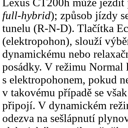
Lexus CT200h může jezdit 
full-hybrid
); způsob jízdy 
tunelu (R-N-D). Tlačítka E
(elektropohon), slouží výbě
dynamickému nebo relaxační
posádky. V režimu Normal l
s elektropohonem, pokud ne
v takovému případě se vša
připojí. V dynamickém reži
odezva na sešlápnutí plyno