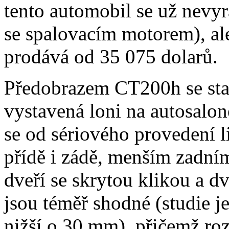
tento automobil se už nevyr
se spalovacím motorem), al
prodává od 35 075 dolarů.
Předobrazem CT200h se sta
vystavená loni na autosalon
se od sériového provedení l
přídě i zádě, menším zadní
dveří se skrytou klikou a d
jsou téměř shodné (studie j
nižší o 30 mm), přičemž ro