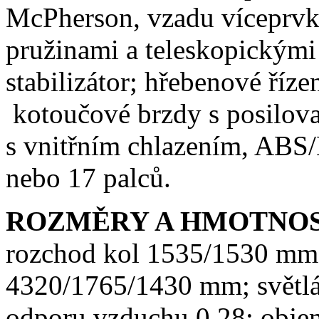
McPherson, vzadu víceprvk
pružinami a teleskopickými
stabilizátor; hřebenové říz
kotoučové brzdy s posilova
s vnitřním chlazením, AB
nebo 17 palců.
ROZMĚRY A HMOTNO
rozchod kol 1535/1530 mm;
4320/1765/1430 mm; světlá
odporu vzduchu 0,28; obje