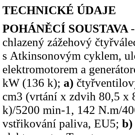
TECHNICKÉ ÚDAJE
POHÁNĚCÍ SOUSTAVA
chlazený zážehový čtyřvál
s Atkinsonovým cyklem, ulo
elektromotorem a generát
kW (136 k);
a)
čtyřventil
cm3 (vrtání x zdvih 80,5 x
k)/5200 min-1, 142 N.m/40
vstřikování paliva, EU5;
b