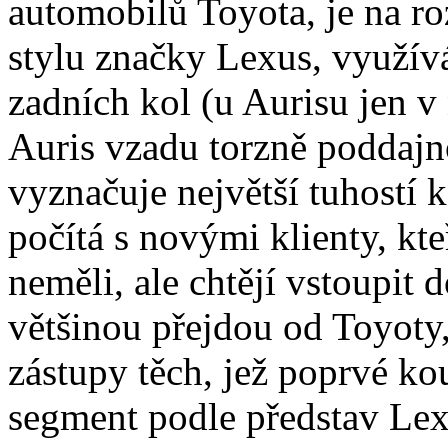
automobilů Toyota, je na ro
stylu značky Lexus, využív
zadních kol (u Aurisu jen v 
Auris vzadu torzně poddajno
vyznačuje největší tuhostí k
počítá s novými klienty, kt
neměli, ale chtějí vstoupit
většinou přejdou od Toyoty,
zástupy těch, jež poprvé k
segment podle představ Le