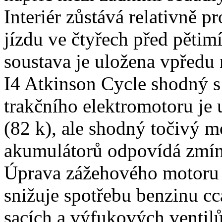
Interiér zůstává relativně p
jízdu ve čtyřech před pěti
soustava je uložena vpředu 
I4 Atkinson Cycle shodný s
trakčního elektromotoru je
(82 k), ale shodný točivý 
akumulátorů odpovídá zmín
Úprava zážehového motoru 
snižuje spotřebu benzinu cca
sacích a výfukových ventilů