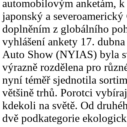
automobilovým anketám, k 
japonský a severoamerický C
doplněním z globálního poh
vyhlášení ankety 17. dubna
Auto Show (NYIAS) byla s
výrazně rozdělena pro různé 
nyní téměř sjednotila sort
většině trhů. Porotci vybír
kdekoli na světě. Od druhéh
dvě podkategorie ekologick