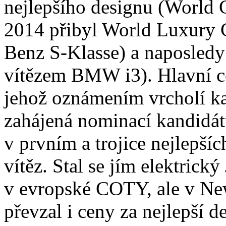
nejlepšího designu (World C
2014 přibyl World Luxury 
Benz S-Klasse) a naposled
vítězem BMW i3). Hlavní ce
jehož oznámením vrcholí ka
zahájená nominací kandidátů
v prvním a trojice nejlepší
vítěz. Stal se jím elektrický
v evropské COTY, ale v Ne
převzal i ceny za nejlepší 