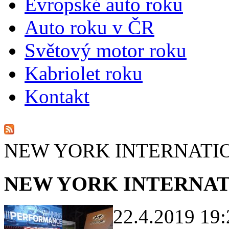
E
vropské auto roku
A
uto roku v ČR
S
větový motor roku
K
abriolet roku
K
ontakt
NEW YORK INTERNATI
NEW YORK INTERNAT
22.4.2019 19: