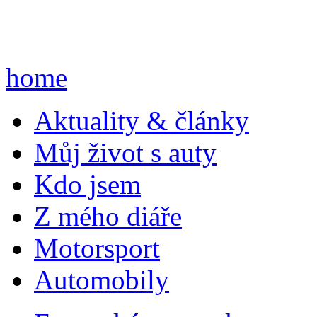
home
A
ktuality & články
M
ůj život s auty
K
do jsem
Z
mého diáře
M
otorsport
A
utomobily