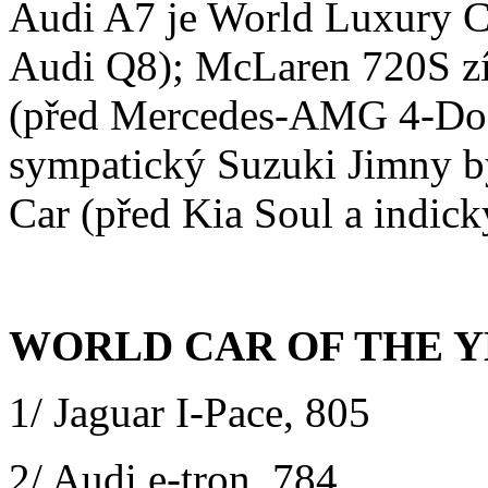
Audi A7 je World Luxury 
Audi Q8); McLaren 720S zís
(před Mercedes-AMG 4-Door
sympatický Suzuki Jimny b
Car (před Kia Soul a indic
WORLD CAR OF THE Y
1/ Jaguar I-Pace, 805
2/ Audi e-tron, 784