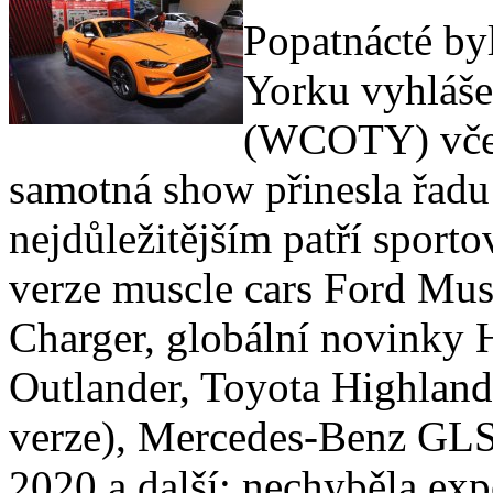
Popatnácté by
Yorku vyhláše
(WCOTY) včet
samotná show přinesla řadu
nejdůležitějším patří sport
verze muscle cars Ford Mu
Charger, globální novinky 
Outlander, Toyota Highland
verze), Mercedes-Benz GL
2020 a další; nechyběla ex