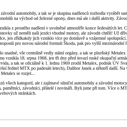
závodní automobily, a tak se je skupina nadšenců rozhodla vyrábět sama
obilů na východ od železné opony, dnes má ale i další aktivity. Závod
kla z prostého nadšení v uvolněné atmosféře konce šedesátých let. Ch
istovky už neměli naši jezdci vhodné motory, ale závodit chtěli! Už dříve
e, jen zřídkakdy jich vzniklo více po domluvě a vzájemné spolupráci. 
onopostů pro novou národní formuli Škoda, pak pro vyšší mezinárodní f
o snadné, vše centrálně vedly státní orgány, a tak se plzeňský Metale
znikla 18. srpna 1968, jen tři dny před invazí ruské okupační armády, 
ida, a tak se oficiálně k 1. lednu 1969 zrodil Metalex, podnik ÚV S
nešní ředitel MTX po padesáti letech), Dalibor Janek a někteří další. N
talex se rozjel...
ů všech kategorií, ale i zajímavé silniční automobily a závodní mot
, pamětníci, závodníci, přátelé i novináři. Byli jsme při tom. Více o M
 webových stránkách.