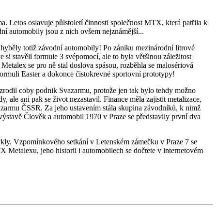
. Letos oslavuje půlstoletí činnosti společnost MTX, která patřila k
ní automobily jsou z nich ovšem nejznámější...
yběly totiž závodní automobily! Po zániku mezinárodní litrové
 si stavěli formule 3 svépomocí, ale to byla většinou záležitost
Metalex se pro ně stal doslova spásou, rozběhla se malosériová
ormuli Easter a dokonce čistokrevné sportovní prototypy!
x zrodil coby podnik Svazarmu, protože jen tak bylo tehdy možno
ale ani pak se život nezastavil. Finance měla zajistit metalizace,
vazarmu ČSSR. Za jeho ustavením stála skupina závodníků, k nimž
a výstavě Člověk a automobil 1970 v Praze se představily první dva
ocykly. Vzpomínkového setkání v Letenském zámečku v Praze 7 se
TX Metalexu, jeho historii i automobilech se dočtete v internetovém