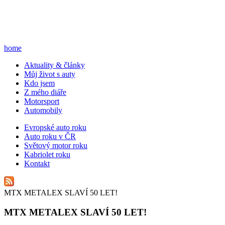
home
A
ktuality & články
M
ůj život s auty
K
do jsem
Z
mého diáře
M
otorsport
A
utomobily
E
vropské auto roku
A
uto roku v ČR
S
větový motor roku
K
abriolet roku
K
ontakt
MTX METALEX SLAVÍ 50 LET!
MTX METALEX SLAVÍ 50 LET!