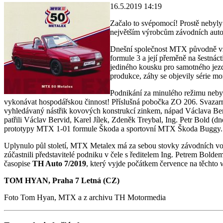
16.5.2019 14:19
Začalo to svépomocí! Prostě nebyly 
největším výrobcům závodních autom
Dnešní společnost MTX původně vzni
formule 3 a její přeměně na šestnáct
jediného kousku pro samotného jezdc
produkce, záhy se objevily série m
Podnikání za minulého režimu nebyl
vykonávat hospodářskou činnost! Příslušná pobočka ZO 206. Svazarmu v
vyhledávaný nástřik kovových konstrukcí zinkem, nápad Václava Berv
patřili Václav Bervid, Karel Jílek, Zdeněk Treybal, Ing. Petr Bold (d
prototypy MTX 1-01 formule Škoda a sportovní MTX Škoda Buggy. Me
Uplynulo půl století, MTX Metalex má za sebou stovky závodních voz
zúčastnili představitelé podniku v čele s ředitelem Ing. Petrem Boldem
časopise
TH Auto 7/2019
, který vyjde počátkem července na těchto
TOM HYAN, Praha 7 Letná (CZ)
Foto Tom Hyan, MTX a z archivu TH Motormedia