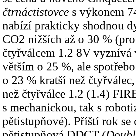
čtrnáctistovce
s výkonem 74
nabízí prakticky shodnou d
CO2 nižších až o 30 % (prot
čtyřválcem 1.2 8V vyznívá
větším o 25 %, ale spotřebo
o 23 % kratší než čtyřválec,
než čtyřválce 1.2 (1.4) FIR
s mechanickou, tak s robo
pětistupňové). Příští rok s
pětistupňová DDCT
(Doubl