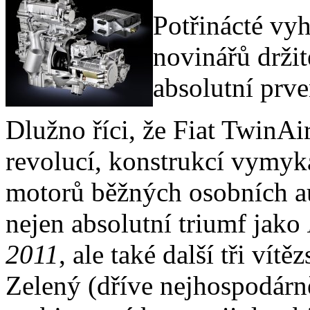
Potřinácté vyh
novinářů držit
absolutní prve
Dlužno říci, že Fiat TwinAi
revolucí, konstrukcí vymyk
motorů běžných osobních au
nejen absolutní triumf jako
2011
, ale také další tři vít
Zelený (dříve nejhospodárně