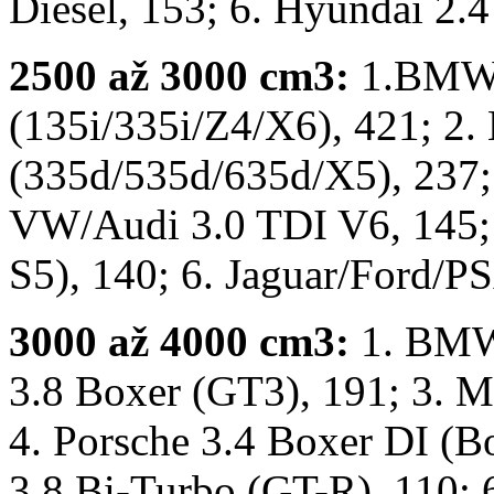
Diesel, 153; 6. Hyundai 2.4
2500 až 3000 cm3:
1.BMW 
(135i/335i/Z4/X6), 421; 2
(335d/535d/635d/X5), 237; 
VW/Audi 3.0 TDI V6, 145; 
S5), 140; 6. Jaguar/Ford/P
3000 až 4000 cm3:
1. BMW
3.8 Boxer (GT3), 191; 3. 
4. Porsche 3.4 Boxer DI (B
3.8 Bi-Turbo (GT-R), 110; 