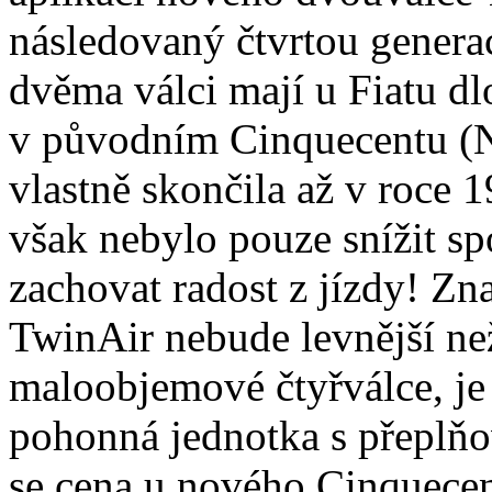
následovaný čtvrtou genera
dvěma válci mají u Fiatu dl
v původním Cinquecentu (Nu
vlastně skončila až v roce 
však nebylo pouze snížit spo
zachovat radost z jízdy! Z
TwinAir nebude levnější než
maloobjemové čtyřválce, je 
pohonná jednotka s přeplň
se cena u nového Cinquecen