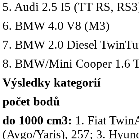
5. Audi 2.5 I5 (T
6. BMW 4.0 
7. BMW 2.0 Diesel TwinTu
8. BMW/Mini Cooper
Výsledky kategorií
počet bodů
do 1000 cm3:
1. Fiat TwinA
(Aygo/Yaris), 257; 3. Hyund