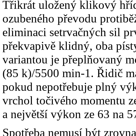
Třikrát uložený klikový hří
ozubeného převodu protiběž
eliminaci setrvačných sil p
překvapivě klidný, oba píst
variantou je přeplňovaný 
(85 k)/5500 min-1. Řidič má
pokud nepotřebuje plný výko
vrchol točivého momentu z
a největší výkon ze 63 na 5
Spotřeba nemusí být zrovna 