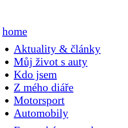
home
A
ktuality & články
M
ůj život s auty
K
do jsem
Z
mého diáře
M
otorsport
A
utomobily