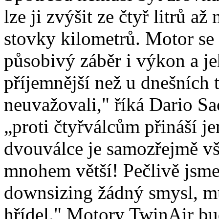
lze ji zvýšit ze čtyř litrů 
stovky kilometrů. Motor se
působivý záběr i výkon a je
příjemnější než u dnešních t
neuvažovali," říká Dario Sa
„proti čtyřválcům přináší j
dvouválce je samozřejmě vš
mnohem větší! Pečlivě jsme 
downsizing žádný smysl, mu
hřídel." Motory TwinAir bud