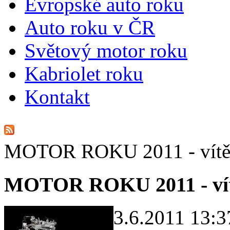
E
vropské auto roku
A
uto roku v ČR
S
větový motor roku
K
abriolet roku
K
ontakt
MOTOR ROKU 2011 - vítěz
MOTOR ROKU 2011 - vítě
3.6.2011 13:3