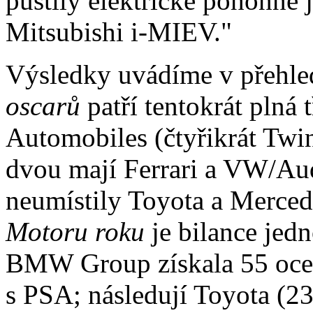
pustily elektrické pohonné 
Mitsubishi i-MIEV."
Výsledky uvádíme v přehled
oscarů
patří tentokrát plná 
Automobiles (čtyřikrát Twi
dvou mají Ferrari a VW/Audi
neumístily Toyota a Mercede
Motoru roku
je bilance jedn
BMW Group získala 55 oceně
s PSA; následují Toyota (2