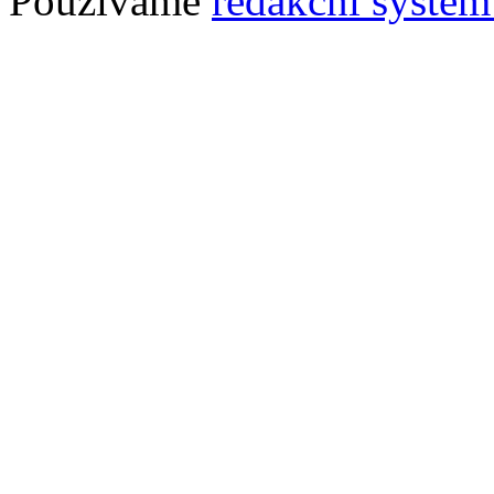
Používáme
redakční syst