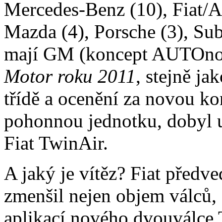
Mercedes-Benz (10), Fiat/Al
Mazda (4), Porsche (3), Su
mají GM (koncept AUTOnom
Motor roku 2011
, stejně ja
třídě a ocenění za novou ko
pohonnou jednotku, dobyl 
Fiat TwinAir.
A jaký je vítěz? Fiat předv
zmenšil nejen objem válců, a
aplikací nového dvouválce 