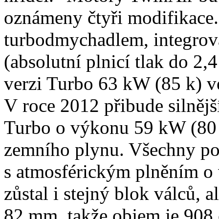
oznámeny čtyři modifikace.
turbodmychadlem, integro
(absolutní plnicí tlak do 2,
verzi Turbo 63 kW (85 k) ve
V roce 2012 přibude silnějš
Turbo o výkonu 59 kW (80 k
zemního plynu. Všechny pou
s atmosférickým plněním o
zůstal i stejný blok válců, 
82 mm, takže objem je 908 