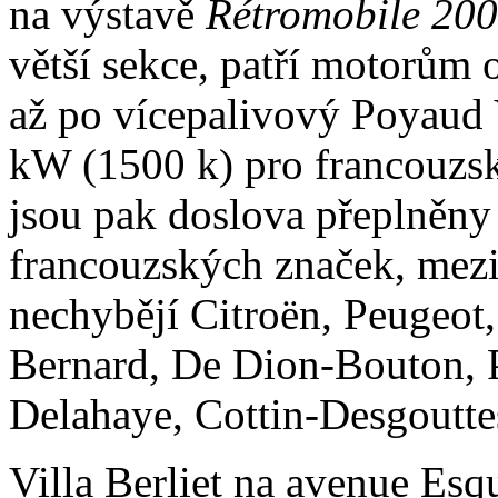
na výstavě
Rétromobile 20
větší sekce, patří motorům 
až po vícepalivový Poyaud
kW (1500 k) pro francouzsk
jsou pak doslova přeplněn
francouzských značek, mezi
nechybějí Citroën, Peugeot
Bernard, De Dion-Bouton,
Delahaye, Cottin-Desgouttes
Villa Berliet na avenue Esqu