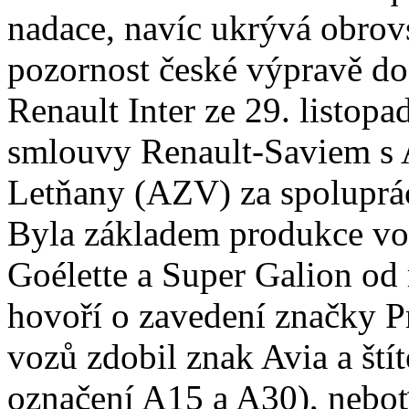
nadace, navíc ukrývá obrov
pozornost české výpravě dos
Renault Inter ze 29. listopa
smlouvy Renault-Saviem s
Letňany (AZV) za spoluprá
Byla základem produkce vo
Goélette a Super Galion od
hovoří o zavedení značky P
vozů zdobil znak Avia a št
označení A15 a A30), nebo