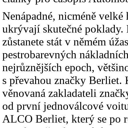
Nenápadné, nicméně velké h
ukrývají skutečné poklady.
zůstanete stát v němém úž
pestrobarevných nákladníc
nejrůznějších epoch, větši
s převahou značky Berliet. 
věnovaná zakladateli značky
od první jednoválcové voitu
ALCO Berliet, který se po 