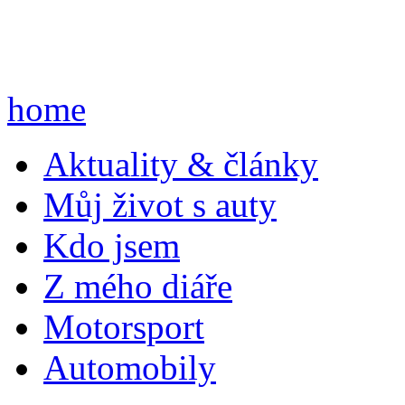
home
A
ktuality & články
M
ůj život s auty
K
do jsem
Z
mého diáře
M
otorsport
A
utomobily