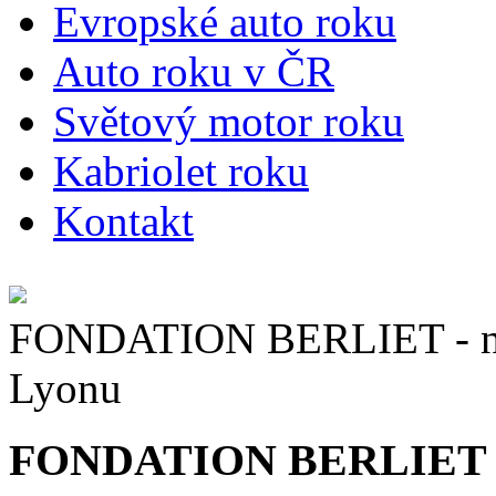
E
vropské auto roku
A
uto roku v ČR
S
větový motor roku
K
abriolet roku
K
ontakt
FONDATION BERLIET - náv
Lyonu
FONDATION BERLIET - n