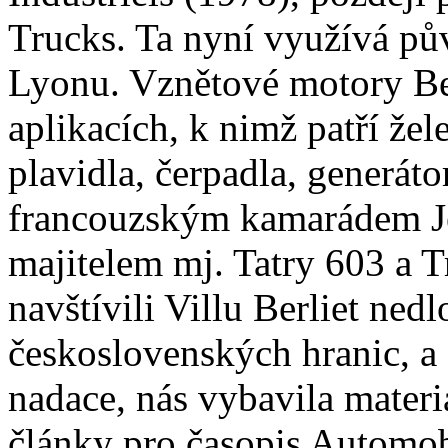
Trucks. Ta nyní využívá pův
Lyonu. Vznětové motory Berl
aplikacích, k nimž patří žele
plavidla, čerpadla, generát
francouzským kamarádem J
majitelem mj. Tatry 603 a 
navštívili Villu Berliet ned
československých hranic, a
nadace, nás vybavila materi
články pro časopis Automobi