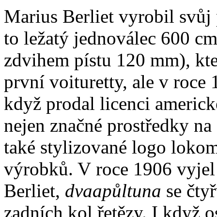
Marius Berliet vyrobil svůj
to ležatý jednoválec 600 c
zdvihem pístu 120 mm), kte
první voituretty, ale v roce
když prodal licenci americ
nejen značné prostředky na 
také stylizované logo loko
výrobků. V roce 1906 vyjel
Berliet,
dvaapůltuna
se čty
zadních kol řetězy. I když 