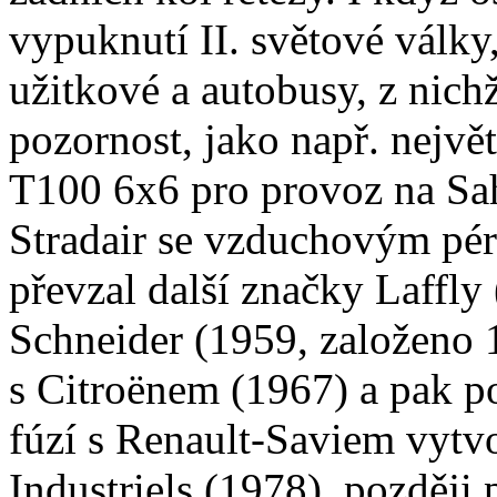
vypuknutí II. světové války, 
užitkové a autobusy, z nic
pozornost, jako např. nejvě
T100 6x6 pro provoz na Sa
Stradair se vzduchovým pér
převzal další značky Laffly
Schneider (1959, založeno 
s Citroënem (1967) a pak p
fúzí s Renault-Saviem vytvo
Industriels (1978), pozděj