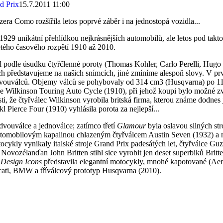
15.7.2011 11:00
zera Como rozšířila letos poprvé záběr i na jednostopá vozidla...
 1929 unikátní přehlídkou nejkrásnějších automobilů, ale letos pod ta
letého časového rozpětí 1910 až 2010.
l podle úsudku čtyřčlenné poroty (Thomas Kohler, Carlo Perelli, Hugo W
ich představujeme na našich snímcích, jiné zmíníme alespoň slovy. V pr
dvouválců. Objemy válců se pohybovaly od 314 cm3 (Husqvarna) po 111
 Wilkinson Touring Auto Cycle (1910), při jehož koupi bylo možné zvol
ti, že čtyřválec Wilkinson vyrobila britská firma, kterou známe dodnes
 Pierce Four (1910) vyhlásila porota za nejlepší...
 dvouválce a jednoválce; zatímco třetí
Glamour
byla oslavou silných st
 s automobilovým kapalinou chlazeným čtyřválcem Austin Seven (193
ly vynikaly italské stroje Grand Prix padesátých let, čtyřválce Guzz
 Novozélanďan John Britten stihl sice vyrobit jen deset superbiků Britte
e
Design Icons
představila elegantní motocykly, mnohé kapotované (Aer
ati, BMW a tříválcový prototyp Husqvarna (2010).