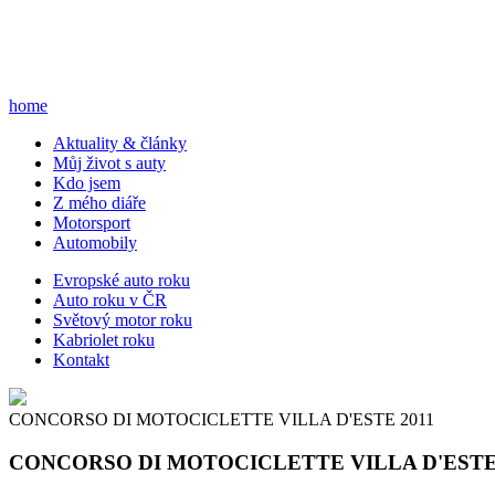
home
A
ktuality & články
M
ůj život s auty
K
do jsem
Z
mého diáře
M
otorsport
A
utomobily
E
vropské auto roku
A
uto roku v ČR
S
větový motor roku
K
abriolet roku
K
ontakt
CONCORSO DI MOTOCICLETTE VILLA D'ESTE 2011
CONCORSO DI MOTOCICLETTE VILLA D'ESTE