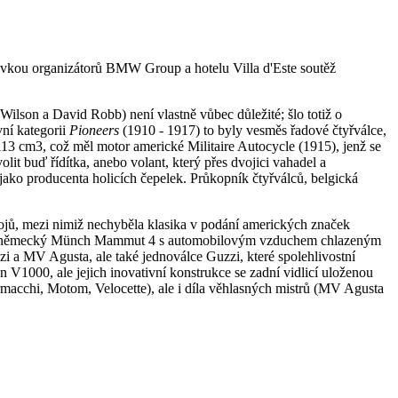
ktovkou organizátorů BMW Group a hotelu Villa d'Este soutěž
ilson a David Robb) není vlastně vůbec důležité; šlo totiž o
vní kategorii
Pioneers
(1910 - 1917) to byly vesměs řadové čtyřválce,
3 cm3, což měl motor americké Militaire Autocycle (1915), jenž se
it buď řídítka, anebo volant, který přes dvojici vahadel a
 jako producenta holicích čepelek. Průkopník čtyřválců, belgická
rojů, mezi nimiž nechyběla klasika v podání amerických značek
2) a německý Münch Mammut 4 s automobilovým vzduchem chlazeným
i a MV Agusta, ale také jednoválce Guzzi, které spolehlivostní
n V1000, ale jejich inovativní konstrukce se zadní vidlicí uloženou
macchi, Motom, Velocette), ale i díla věhlasných mistrů (MV Agusta