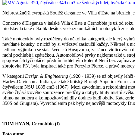
Nejprestižnější evropská Soutěž elegance ve Villa d'Este na březích je
Concorso d'Eleganza v italské Villa d'Este u Cernobbia je už od roku
představila také několik desítek veskrze unikátních motocyklů ze sto
Také motocykly byly rozděleny do několika kategorií, ale který vyhrá
nevídané kousky, z nichž by si vítězství zasloužil každý. Některé z n
jedinou výjimkou se stala švédská Husqvarna, zastánce vidlicových 
mohl pochlubit i zpátečkou. Automobilové prvky najdeme také u stroje
spojovacích tyčí otáčel předním řiditelným kolem! Není bez zajímavos
zbrojovka FN, byla inspirací také pro Percyho Pierce, a právě motocykl
V kategorii
Design & Engineering
(1920 - 1939) se už objevily lehčí
Harley-Davidson a Indian, ale také britský Brough Superior Four
čtyřválcem NSU 1085 cm3 (1967). Mezi závodními a rekordními motocyk
svého čtyřválcového sourozence předčily a dobyly tituly mistrů světa.
přímo na motoru a kompozitovými díly dodnes budí obdiv. Kategori
350S od Giugiara). Vyvrcholením pak byly nejnovější motocykly Duc
TOM HYAN, Cernobbio (I)
Foto autor