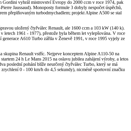
em Gordini vyhrál mistrovství Evropy do 2000 ccm v roce 1974, pak
n-Pierre Jaussaud). Monoposty formule 3 dobyly nespočet úspěchů,
motorem přeplňovaným turbodmychadlem; projekt Alpine A500 se stal
ápravou uložený čtyřválec Renault, ale 1600 ccm a 103 kW (140 k).
 v letech 1961 - 1977), přestože byla během let vylepšována. V roce
ší generace A610 Turbo zářila v Ženevě 1991, v roce 1995 vyjely ze
yšla skupina Renault vstříc. Nejprve konceptem Alpine A110-50 na
startem 24 h Le Mans 2015 na oslavu jubilea zahájení výroby, a letos
dva poslední pohání blíže neurčený čtyřválec Turbo, který se má
en zrychlení 0 - 100 km/h do 4,5 sekundy), nicméně sportovní značku