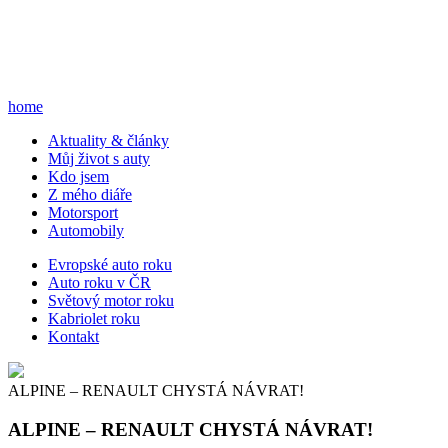
home
A
ktuality & články
M
ůj život s auty
K
do jsem
Z
mého diáře
M
otorsport
A
utomobily
E
vropské auto roku
A
uto roku v ČR
S
větový motor roku
K
abriolet roku
K
ontakt
ALPINE – RENAULT CHYSTÁ NÁVRAT!
ALPINE – RENAULT CHYSTÁ NÁVRAT!