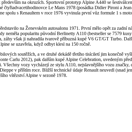
t především na okruzích. Sportovní prototyp Alpine A440 se šestiválc
vné čtyřiadvacetihodinovce Le Mans 1978 (posádka Didier Pironi a Jea
 Alpine spolu s Renaultem v roce 1976 vyvinula první vůz formule 1 s 
představilo na Ženevském autosalonu 1971. První mělo opět za zadní n
ikdy neměla popularitu původní Berlinetty A110 (bestseller se 7579 kusy
nala, záhy však ji nahradila tvarově příbuzná kupé V6 GT/GT Turbo. Dal
lpine se uzavřela, když odbyt klesl na 150 ročně.
ilových soutěžích, a ve druhé dekádě třetího tisíciletí jim konečně v
 Monte Carlu 2012), pak dalším kupé Alpine Celebration, uvedeným před 
ci. Všechny vozy vycházejí ze stylu A110, nejslavnějšího vozu značky, 
 Dieppe v příštím roce. Bližší technické údaje Renault neuvedl (snad j
šího vítězství Alpine v sezoně 1978.