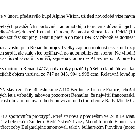
se v únoru představilo kupé Alpine Vision, už třetí novodobá vize návra
velkých prestižních sportovních automobilů, a to nejen z důvodů jejich
velkosériových vozů Renault, Citroën, Peugeot a Simca. Jean Rédélé (1
jako součást skupiny Renault přežila do roku 1995; v závodě se dodnes 
ží a zastoupení Renaultu projevil velký zájem o motoristický sport už p
h strojů, ale stále více pošilhával po automobilovém sportu. Nejvhod
častňoval závodů i soutěží, zejména Coupe des Alpes, neboli Alpine Ra
s motorem Renault 4CV, o dva roky později přešel na laminátovou karo
ichž objem vzrůstal ze 747 na 845, 904 a 998 ccm. Relativně levné spo
ětší slávu značce přineslo kupé A110 Berlinette Tour de France, jehož
ch let a vzbudily takovou pozornost Renaultu, že největší francouzská
ast oficiálního továrního týmu vyvrcholila triumfem v Rally Monte Car
3 a sportovních prototypů, které startovaly především ve 24 h Le Mans
 1 v belgickém Zolderu. Rédélé stavěl i vozy školní formule France, s
tatřicet coby Bulgaralpine smontovali také v bulharském Plovdivu (mot