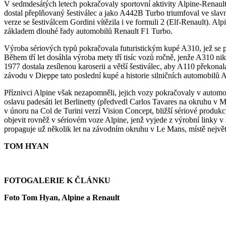
V sedmdesátých letech pokračovaly sportovní aktivity Alpine-Renaul
dostal přeplňovaný šestiválec a jako A442B Turbo triumfoval ve sla
verze se šestiválcem Gordini vítězila i ve formuli 2 (Elf-Renault).
základem dlouhé řady automobilů Renault F1 Turbo.
Výroba sériových typů pokračovala futuristickým kupé A310, jež se 
Během tří let dosáhla výroba mety tří tisíc vozů ročně, jenže A310 n
1977 dostala zesílenou karoserii a větší šestiválec, aby A110 překo
závodu v Dieppe tato poslední kupé a historie silničních automobilů A
Příznivci Alpine však nezapomněli, jejich vozy pokračovaly v automob
oslavu padesáti let Berlinetty (předvedl Carlos Tavares na okruhu v
v únoru na Col de Turini verzí Vision Concept, bližší sériové produk
objevit rovněž v sériovém voze Alpine, jenž vyjede z výrobní linky v
propaguje už několik let na závodním okruhu v Le Mans, místě největ
TOM HYAN
FOTOGALERIE K ČLÁNKU
Foto Tom Hyan, Alpine a Renault