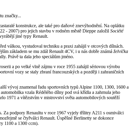
tu značky...
 zastaralé konstrukce, ale také pro daňové znevýhodnění. Na oplátku
922 - 2007) pro jejich stavbu v rodném městě Dieppe založil
Société
vyrábějí jiné typy Renault.
řed válkou, vystudoval techniku a praxi zahájil v otcových dílnách.
nějším základem se mu zdál Renault 4CV, i u nás dobře známá
želvička
lly. Právě ta dala jeho speciálům jméno.
serii a po velké vlně zájmu v roce 1955 zahájil sériovou výrobu
rtovní vozy se staly zbraní francouzských a později i zahraničních
 další vývoj znamenal řadu sportovních typů Alpine 1100, 1300, 1600 a
 automobilka vzala Rédélého dílny pod svá křídla a zahrnula jeho
lo 1971 a vítězstvím v mistrovství světa automobilových soutěží
. Za podpory Renaultu v roce 1967 vyjely třílitry A211 s osmiválci
amozřejmě se čtyřválci Renault. Úspěšné Berlinetty se dokonce
ory 1100 a 1300 ccm).