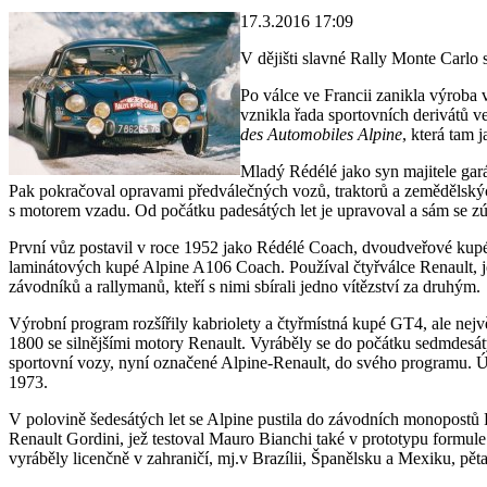
17.3.2016 17:09
V dějišti slavné Rally Monte Carlo 
Po válce ve Francii zanikla výroba 
vznikla řada sportovních derivátů 
des Automobiles Alpine
, která tam 
Mladý Rédélé jako syn majitele gará
Pak pokračoval opravami předválečných vozů, traktorů a zemědělskýc
s motorem vzadu. Od počátku padesátých let je upravoval a sám se zú
První vůz postavil v roce 1952 jako Rédélé Coach, dvoudveřové kupé 
laminátových kupé Alpine A106 Coach. Používal čtyřválce Renault, jej
závodníků a rallymanů, kteří s nimi sbírali jedno vítězství za druhým.
Výrobní program rozšířily kabriolety a čtyřmístná kupé GT4, ale nejv
1800 se silnějšími motory Renault. Vyráběly se do počátku sedmdesátý
sportovní vozy, nyní označené Alpine-Renault, do svého programu. Úč
1973.
V polovině šedesátých let se Alpine pustila do závodních monopostů F
Renault Gordini, jež testoval Mauro Bianchi také v prototypu formule
vyráběly licenčně v zahraničí, mj.v Brazílii, Španělsku a Mexiku, pě